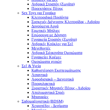
Ανδρικά Στραπόν (Ζωνάτα)
Προεκτάσεις Πέους
Sex Toys για Γυναίκα
Κλειτοριδικά Προϊόντα
Συσκευές Διέγερσης Κλειτορίδας - Αιδοίου
Δονούμενα Αυγά
Ερωτικές Μπίλιες
Εσώρουχα με Δόνηση
Γυναικεία Στραπόν (Ζωνάτα)
Ανδρικές Κούκλες για Σεξ
Μεγεθυντές
Ανδρικά Σιλικονάτα Ομοιώματα
Γυναικείες Κρέμες
Ομοιώματα χεριών
Σεξ & Υγεία
Καθυστέρηση Εκσπερμάτωσης
Λιπαντικά
Αφροδισιακά -- Διεγερτικά
Προφυλακτικά
Ξυριστικές Μηχανές Πέους - Αιδοίου
Απολυμαντικά Σπρέι
Μπαταρίες
Σαδομαζοχιστικά (BDSM)
Χειροπέδες - Δεσίματα