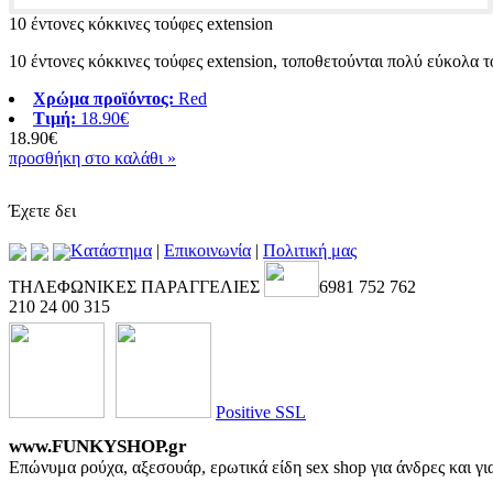
10 έντονες κόκκινες τούφες extension
10 έντονες κόκκινες τούφες extension, τοποθετούνται πολύ εύκολα 
Χρώμα προϊόντος:
Red
Τιμή:
18.90€
18.90€
προσθήκη στο καλάθι »
Έχετε δει
Kατάστημα
|
Επικοινωνία
|
Πολιτική μας
ΤΗΛΕΦΩΝΙΚΕΣ ΠΑΡΑΓΓΕΛΙΕΣ
6981 752 762
210 24 00 315
Positive SSL
www.FUNKYSHOP.gr
Επώνυμα ρούχα, αξεσουάρ, ερωτικά είδη sex shop για άνδρες και γι