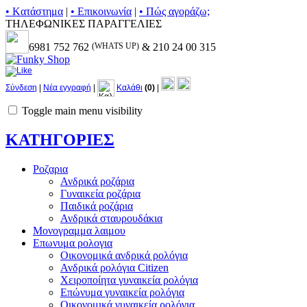
• Kατάστημα
|
• Επικοινωνία
|
• Πώς αγοράζω;
ΤΗΛΕΦΩΝΙΚΕΣ ΠΑΡΑΓΓΕΛΙΕΣ
6981 752 762
(WHATS UP)
& 210 24 00 315
Σύνδεση
|
Νέα εγγραφή
|
Καλάθι
(0)
|
Toggle main menu visibility
ΚΑΤΗΓΟΡΙΕΣ
Ροζαρια
Ανδρικά ροζάρια
Γυναικεία ροζάρια
Παιδικά ροζάρια
Ανδρικά σταυρουδάκια
Μονογραμμα λαιμου
Επωνυμα ρολογια
Οικονομικά ανδρικά ρολόγια
Ανδρικά ρολόγια Citizen
Χειροποίητα γυναικεία ρολόγια
Επώνυμα γυναικεία ρολόγια
Οικονομικά γυναικεία ρολόγια