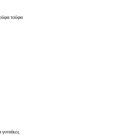
τούφα τούφα
α γυναίκες