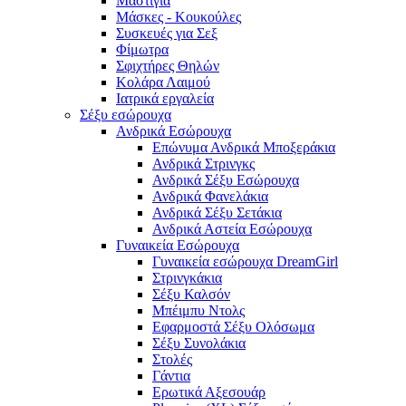
Μαστίγια
Μάσκες - Κουκούλες
Συσκευές για Σεξ
Φίμωτρα
Σφιχτήρες Θηλών
Κολάρα Λαιμού
Ιατρικά εργαλεία
Σέξυ εσώρουχα
Ανδρικά Εσώρουχα
Επώνυμα Ανδρικά Μποξεράκια
Ανδρικά Στρινγκς
Ανδρικά Σέξυ Εσώρουχα
Ανδρικά Φανελάκια
Ανδρικά Σέξυ Σετάκια
Ανδρικά Αστεία Εσώρουχα
Γυναικεία Εσώρουχα
Γυναικεία εσώρουχα DreamGirl
Στρινγκάκια
Σέξυ Καλσόν
Μπέιμπυ Ντολς
Εφαρμοστά Σέξυ Ολόσωμα
Σέξυ Συνολάκια
Στολές
Γάντια
Ερωτικά Αξεσουάρ