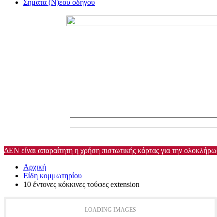
Σηματα (Ν)εου οδηγου
ΔΕΝ είναι απαραίτητη η χρήση πιστωτικής κάρτας για την ολοκλήρ
Αρχική
Είδη κομμωτηρίου
10 έντονες κόκκινες τούφες extension
LOADING IMAGES