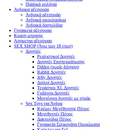
Παιδικά ρολόγια
Ανδρικα αξεσουαρ
Ανδρικά αξεσουάρ
Ανδρικά σκουλαρίκια
Ανδρικά δαχτυλίδια
Γυναικεια αξεσουαρ
Κρανη μηχανης
Ασημενια αξεσουαρ
SEX SHOP (Άνω των 18 ετων)
Δονητές
Ρεαλιστικοί Δονητές
Δονητές Εκσπερμάτωσης
Dildos (χωρίς δόνηση)
Rabbit Δονητές
Jelly Δονητές
Διπλοί Δονητές
Τεράστιοι XL Δονητές
Γυάλινοι Δονητές
Μοντέρνοι δονητές με στράς
Sex Toys για Άνδρα
Κρέμες Μεγέθυνσης Πέους
Μεγεθυντές Πέους
Δακτυλίδια Πέους
Γυναικεία Σιλικονάτα Ομοιώματα
Κούκλες για Σεξ