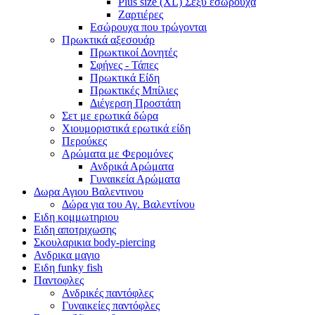
Plus size (XL) Σέξυ εσώρουχα
Ζαρτιέρες
Εσώρουχα που τρώγονται
Πρωκτικά αξεσουάρ
Πρωκτικοί Δονητές
Σφήνες - Τάπες
Πρωκτικά Είδη
Πρωκτικές Μπίλιες
Διέγερση Προστάτη
Σετ με ερωτικά δώρα
Χιουμοριστικά ερωτικά είδη
Περούκες
Αρώματα με Φερομόνες
Ανδρικά Αρώματα
Γυναικεία Αρώματα
Δωρα Αγιου Βαλεντινου
Δώρα για του Αγ. Βαλεντίνου
Ειδη κομμωτηριου
Ειδη αποτριχωσης
Σκουλαρικια body-piercing
Ανδρικα μαγιο
Ειδη funky fish
Παντοφλες
Ανδρικές παντόφλες
Γυναικείες παντόφλες