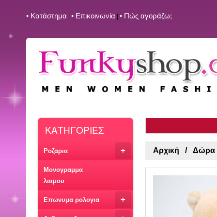
• Kατάστημα
• Επικοινωνία
• Πώς αγοράζω;
|
|
ΚΑΤΗΓΟΡΙΕΣ
+
Αρχική
Δώρα γ
Ροζαρια
Μονογραμμα
λαιμου
+
Επωνυμα ρολογια