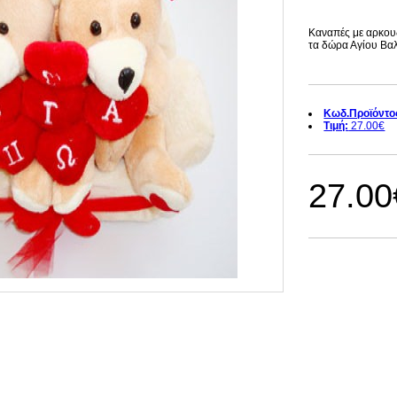
Καναπές με αρκου
τα δώρα Αγίου Βαλ
Κωδ.Προϊόντο
Τιμή:
27.00€
27.00