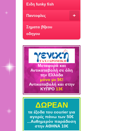
Ειδη funky fish
+
Παντοφλες
Σηματα (Ν)εου
οδηγου
Μεταφορά και
Αντικαταβολή σε όλη
την Ελλάδα
μόνο με 5€!
Αντικαταβολή και στην
ΚΥΠΡΟ
13€
ΔΩΡΕΑΝ
τα έξοδα του courier για
αγορές πάνω των 50€
...Αυθημερόν παράδοση
στην ΑΘΗΝΑ 10€