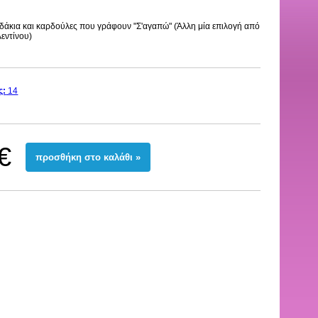
δάκια και καρδούλες που γράφουν "Σ'αγαπώ" (Άλλη μία επιλογή από
εντίνου)
ς:
14
€
προσθήκη στο καλάθι »