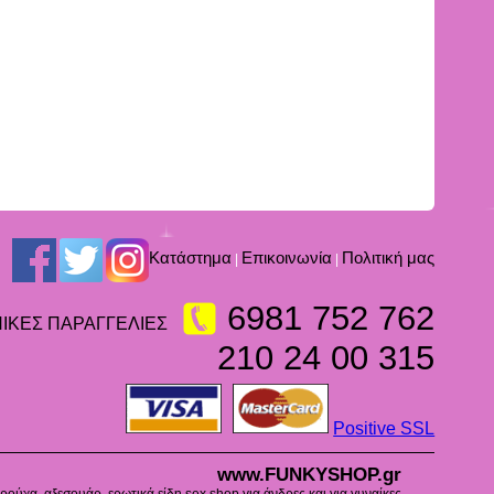
Kατάστημα
Επικοινωνία
Πολιτική μας
|
|
6981 752 762
ΙΚΕΣ ΠΑΡΑΓΓΕΛΙΕΣ
210 24 00 315
Positive SSL
www.FUNKYSHOP.gr
ούχα, αξεσουάρ, ερωτικά είδη sex shop για άνδρες και για γυναίκες