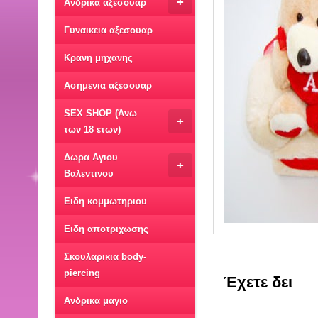
+
Ανδρικα αξεσουαρ
Γυναικεια αξεσουαρ
Κρανη μηχανης
Ασημενια αξεσουαρ
SEX SHOP (Άνω
+
των 18 ετων)
Δωρα Αγιου
+
Βαλεντινου
Ειδη κομμωτηριου
Ειδη αποτριχωσης
Σκουλαρικια body-
piercing
Έχετε δει
Ανδρικα μαγιο