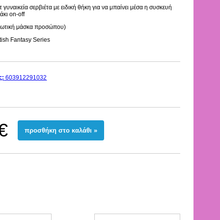
 γυναικεία σερβιέτα με ειδική θήκη για να μπαίνει μέσα η συσκευή
κι on-off
ερωτική μάσκα προσώπου)
ish Fantasy Series
ς:
603912291032
€
προσθήκη στο καλάθι »