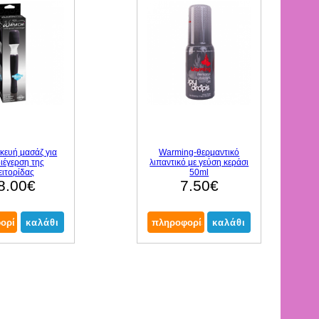
σκευή μασάζ για
Warming-θερμαντικό
διέγερση της
λιπαντικό με γεύση κεράσι
ειτορίδας
50ml
8.00€
7.50€