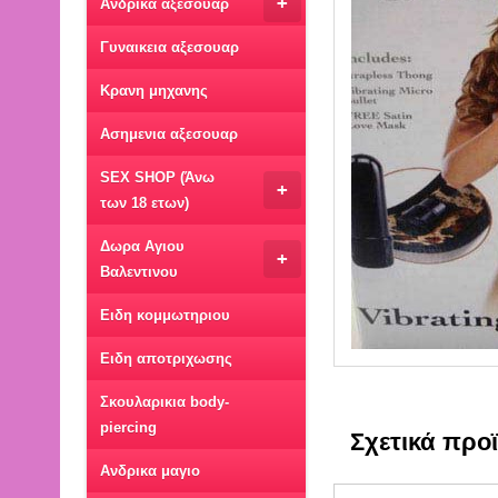
+
Ανδρικα αξεσουαρ
Γυναικεια αξεσουαρ
Κρανη μηχανης
Ασημενια αξεσουαρ
SEX SHOP (Άνω
+
των 18 ετων)
Δωρα Αγιου
+
Βαλεντινου
Ειδη κομμωτηριου
Ειδη αποτριχωσης
Σκουλαρικια body-
piercing
Σχετικά προ
Ανδρικα μαγιο