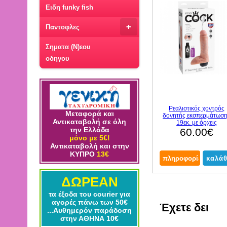
Ειδη funky fish
+
Παντοφλες
Σηματα (Ν)εου
οδηγου
Ρεαλιστικός χοντρός
Μεταφορά και
δονητής εκσπερμάτωσ
Αντικαταβολή σε όλη
19εκ. με όρχεις
την Ελλάδα
60.00€
μόνο με 5€!
Αντικαταβολή και στην
ΚΥΠΡΟ
13€
ΔΩΡΕΑΝ
τα έξοδα του courier για
αγορές πάνω των 50€
Έχετε δει
...Αυθημερόν παράδοση
στην ΑΘΗΝΑ 10€