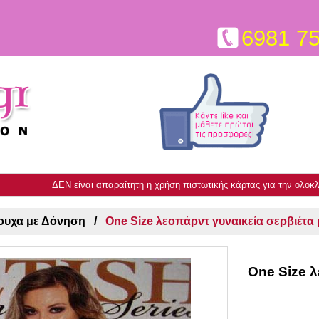
6981 7
ΔΕΝ είναι απαραίτητη η χρήση πιστωτικής κάρτας για την ολο
υχα με Δόνηση
One Size λεοπάρντ γυναικεία σερβιέτα
One Size λ