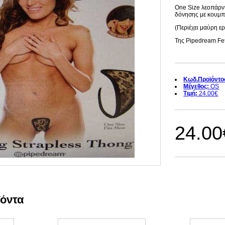
One Size λεοπάρντ
δόνησης με κουμπά
(Περιέχει μαύρη 
Της Pipedream Fet
Κωδ.Προϊόντο
Μέγεθος:
OS
Τιμή:
24.00€
24.00
ϊόντα