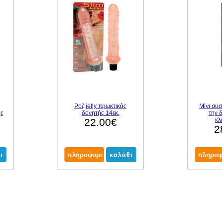
Ροζ jelly πρωκτικός
Μίνι συ
ης
δονητής 14εκ.
την 
22.00€
κλ
2