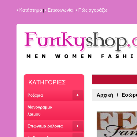
• Kατάστημα
• Επικοινωνία
• Πώς αγοράζω;
|
|
ΚΑΤΗΓΟΡΙΕΣ
+
Αρχική
Εσώρο
Ροζαρια
Μονογραμμα
λαιμου
+
Επωνυμα ρολογια