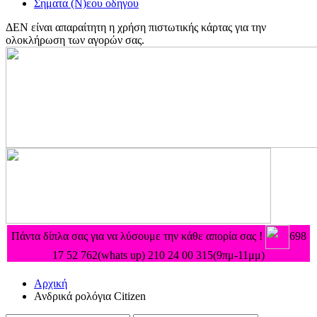
Σηματα (Ν)εου οδηγου
ΔΕΝ είναι απαραίτητη η χρήση πιστωτικής κάρτας για την
ολοκλήρωση των αγορών σας.
Πάντα δίπλα σας για να λύσουμε την κάθε απορία σας !
698
17 52 762(whats up) 210 24 00 315
(9πμ-11μμ)
Αρχική
Ανδρικά ρολόγια Citizen