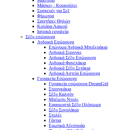
Μαστίγια
Μάσκες - Κουκούλες
Συσκευές για Σεξ
Φίμωτρα
Σφιχτήρες Θηλών
Κολάρα Λαιμού
Ιατρικά εργαλεία
Σέξυ εσώρουχα
Ανδρικά Εσώρουχα
Επώνυμα Ανδρικά Μποξεράκια
Ανδρικά Στρινγκς
Ανδρικά Σέξυ Εσώρουχα
Ανδρικά Φανελάκια
Ανδρικά Σέξυ Σετάκια
Ανδρικά Αστεία Εσώρουχα
Γυναικεία Εσώρουχα
Γυναικεία εσώρουχα DreamGirl
Στρινγκάκια
Σέξυ Καλσόν
Μπέιμπυ Ντολς
Εφαρμοστά Σέξυ Ολόσωμα
Σέξυ Συνολάκια
Στολές
Γάντια
Ερωτικά Αξεσουάρ