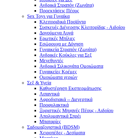
Ανδρικά Στραπόν (Ζωνάτα)
Προεκτάσεις Πέους
Sex Toys για Γυναίκα
Κλειτοριδικά Προϊόντα
Συσκευές Διέγερσης Κλειτορίδας - Αιδοίου
Δονούμενα Αυγά
Ερωτικές Μπίλιες
Εσώρουχα με Δόνηση
Γυναικεία Στραπόν (Ζωνάτα)
Ανδρικές Κούκλες για Σεξ
Μεγεθυντές
Ανδρικά Σιλικονάτα Ομοιώματα
Γυναικείες Κρέμες
Ομοιώματα χεριών
Σεξ & Υγεία
Καθυστέρηση Εκσπερμάτωσης
Λιπαντικά
Αφροδισιακά -- Διεγερτικά
Προφυλακτικά
Ξυριστικές Μηχανές Πέους - Αιδοίου
Απολυμαντικά Σπρέι
Μπαταρίες
Σαδομαζοχιστικά (BDSM)
Χειροπέδες - Δεσίματα