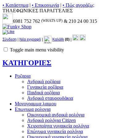
• Kατάστημα
|
• Επικοινωνία
|
• Πώς αγοράζω;
ΤΗΛΕΦΩΝΙΚΕΣ ΠΑΡΑΓΓΕΛΙΕΣ
6981 752 762
(WHATS UP)
& 210 24 00 315
Σύνδεση
|
Νέα εγγραφή
|
Καλάθι
(0)
|
Toggle main menu visibility
ΚΑΤΗΓΟΡΙΕΣ
Ροζαρια
Ανδρικά ροζάρια
Γυναικεία ροζάρια
Παιδικά ροζάρια
Ανδρικά σταυρουδάκια
Μονογραμμα λαιμου
Επωνυμα ρολογια
Οικονομικά ανδρικά ρολόγια
Ανδρικά ρολόγια Citizen
Χειροποίητα γυναικεία ρολόγια
Επώνυμα γυναικεία ρολόγια
Οικονομικά γυναικεία ρολόγια