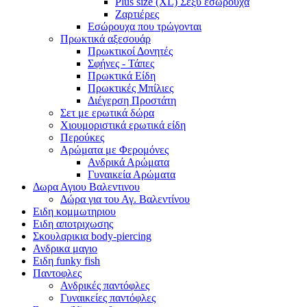
Plus size (XL) Σέξυ εσώρουχα
Ζαρτιέρες
Εσώρουχα που τρώγονται
Πρωκτικά αξεσουάρ
Πρωκτικοί Δονητές
Σφήνες - Τάπες
Πρωκτικά Είδη
Πρωκτικές Μπίλιες
Διέγερση Προστάτη
Σετ με ερωτικά δώρα
Χιουμοριστικά ερωτικά είδη
Περούκες
Αρώματα με Φερομόνες
Ανδρικά Αρώματα
Γυναικεία Αρώματα
Δωρα Αγιου Βαλεντινου
Δώρα για του Αγ. Βαλεντίνου
Ειδη κομμωτηριου
Ειδη αποτριχωσης
Σκουλαρικια body-piercing
Ανδρικα μαγιο
Ειδη funky fish
Παντοφλες
Ανδρικές παντόφλες
Γυναικείες παντόφλες