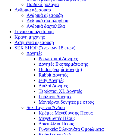
Παιδικά ρολόγια
Ανδρικα αξεσουαρ
Ανδρικά αξεσουάρ
Ανδρικά σκουλαρίκια
Ανδρικά δαχτυλίδια
Γυναικεια αξεσουαρ
Κρανη μηχανης
Ασημενια αξεσουαρ
SEX SHOP (Άνω των 18 ετων)
Δονητές
Ρεαλιστικοί Δονητές
Δονητές Εκσπερμάτωσης
Dildos (χωρίς δόνηση)
Rabbit Δονητές
Jelly Δονητές
Διπλοί Δονητές
Τεράστιοι XL Δονητές
Γυάλινοι Δονητές
Μοντέρνοι δονητές με στράς
Sex Toys για Άνδρα
Κρέμες Μεγέθυνσης Πέους
Μεγεθυντές Πέους
Δακτυλίδια Πέους
Γυναικεία Σιλικονάτα Ομοιώματα
Κούκλες για Σεξ