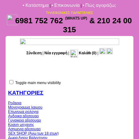
• Kατάστημα
• Επικοινωνία
• Πώς αγοράζω;
|
|
ΤΗΛΕΦΩΝΙΚΕΣ ΠΑΡΑΓΓΕΛΙΕΣ
6981 752 762
(WHATS UP)
& 210 24 00
315
Σύνδεση
|
Νέα εγγραφή
|
Καλάθι
(0)
|
Toggle main menu visibility
ΚΑΤΗΓΟΡΙΕΣ
Ροζαρια
Μονογραμμα λαιμου
Επωνυμα ρολογια
Ανδρικα αξεσουαρ
Γυναικεια αξεσουαρ
Κρανη μηχανης
Ασημενια αξεσουαρ
SEX SHOP (Άνω των 18 ετων)
Δωρα Αγιου Βαλεντινου