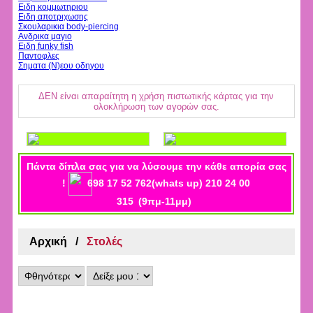
Ειδη κομμωτηριου
Ειδη αποτριχωσης
Σκουλαρικια body-piercing
Ανδρικα μαγιο
Ειδη funky fish
Παντοφλες
Σηματα (Ν)εου οδηγου
ΔΕΝ είναι απαραίτητη η χρήση πιστωτικής κάρτας για την
ολοκλήρωση των αγορών σας.
Πάντα δίπλα σας για να λύσουμε την κάθε απορία σας
!
698 17 52 762(whats up) 210 24 00
315
(9πμ-11μμ)
Αρχική
Στολές