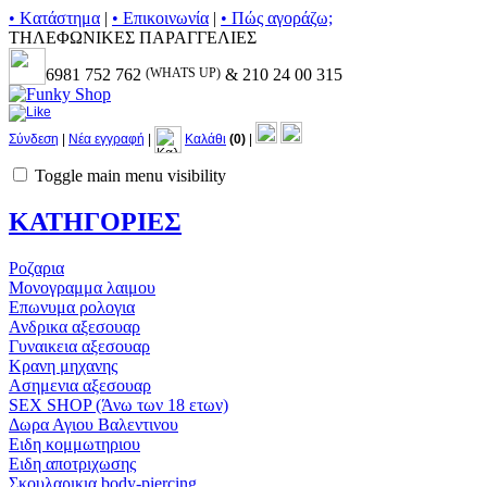
• Kατάστημα
|
• Επικοινωνία
|
• Πώς αγοράζω;
ΤΗΛΕΦΩΝΙΚΕΣ ΠΑΡΑΓΓΕΛΙΕΣ
6981 752 762
(WHATS UP)
& 210 24 00 315
Σύνδεση
|
Νέα εγγραφή
|
Καλάθι
(0)
|
Toggle main menu visibility
ΚΑΤΗΓΟΡΙΕΣ
Ροζαρια
Μονογραμμα λαιμου
Επωνυμα ρολογια
Ανδρικα αξεσουαρ
Γυναικεια αξεσουαρ
Κρανη μηχανης
Ασημενια αξεσουαρ
SEX SHOP (Άνω των 18 ετων)
Δωρα Αγιου Βαλεντινου
Ειδη κομμωτηριου
Ειδη αποτριχωσης
Σκουλαρικια body-piercing