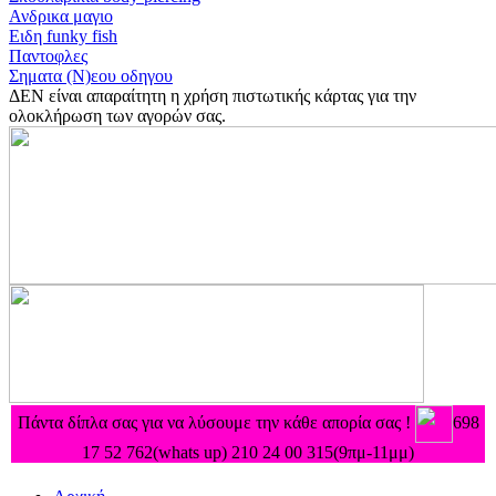
Ανδρικα μαγιο
Ειδη funky fish
Παντοφλες
Σηματα (Ν)εου οδηγου
ΔΕΝ είναι απαραίτητη η χρήση πιστωτικής κάρτας για την
ολοκλήρωση των αγορών σας.
Πάντα δίπλα σας για να λύσουμε την κάθε απορία σας !
698
17 52 762(whats up) 210 24 00 315
(9πμ-11μμ)