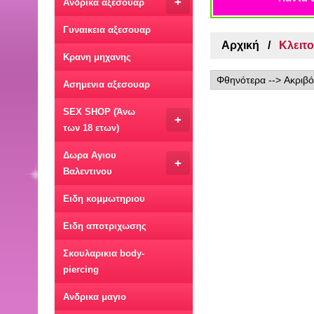
+
Ανδρικα αξεσουαρ
Γυναικεια αξεσουαρ
Αρχική
Κλειτο
Κρανη μηχανης
Ασημενια αξεσουαρ
SEX SHOP (Άνω
+
των 18 ετων)
Δωρα Αγιου
+
Βαλεντινου
Ειδη κομμωτηριου
Ειδη αποτριχωσης
Σκουλαρικια body-
piercing
Ανδρικα μαγιο