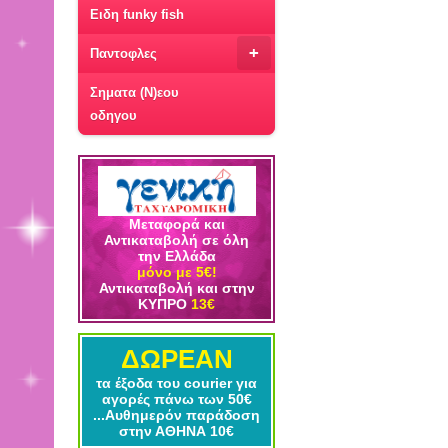
Ειδη funky fish
+
Παντοφλες
Σηματα (Ν)εου
οδηγου
Μεταφορά και
Αντικαταβολή σε όλη
την Ελλάδα
μόνο με 5€!
Αντικαταβολή και στην
ΚΥΠΡΟ
13€
ΔΩΡΕΑΝ
τα έξοδα του courier για
αγορές πάνω των 50€
...Αυθημερόν παράδοση
στην ΑΘΗΝΑ 10€