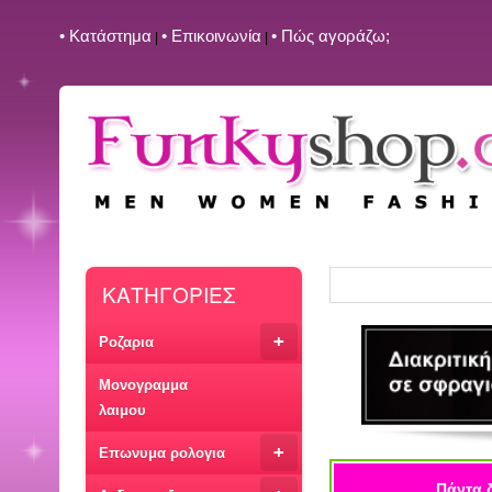
• Kατάστημα
• Επικοινωνία
• Πώς αγοράζω;
|
|
ΚΑΤΗΓΟΡΙΕΣ
+
Ροζαρια
Μονογραμμα
λαιμου
+
Επωνυμα ρολογια
Πάντα 