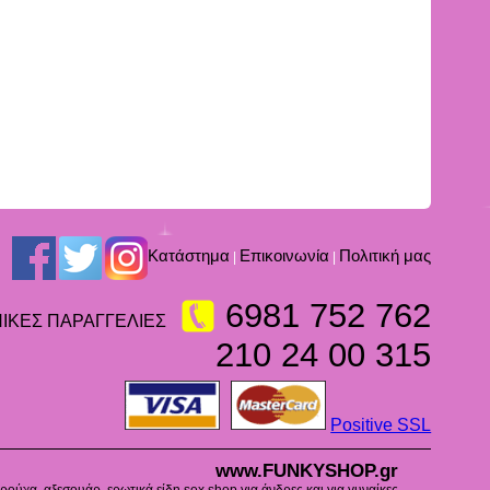
Kατάστημα
Επικοινωνία
Πολιτική μας
|
|
6981 752 762
ΙΚΕΣ ΠΑΡΑΓΓΕΛΙΕΣ
210 24 00 315
Positive SSL
www.FUNKYSHOP.gr
ούχα, αξεσουάρ, ερωτικά είδη sex shop για άνδρες και για γυναίκες