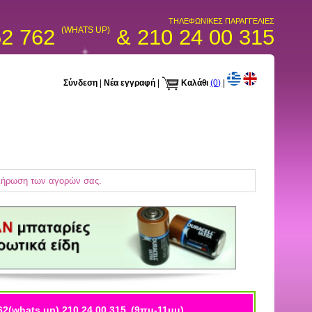
ΤΗΛΕΦΩΝΙΚΕΣ ΠΑΡΑΓΓΕΛΙΕΣ
52 762
(WHATS UP)
& 210 24 00 315
Σύνδεση
|
Νέα εγγραφή
|
Καλάθι
(0)
|
κλήρωση των αγορών σας.
62(whats up) 210 24 00 315
(9πμ-11μμ)