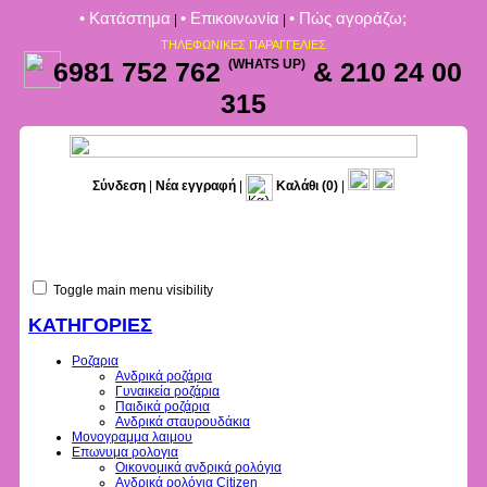
• Kατάστημα
• Επικοινωνία
• Πώς αγοράζω;
|
|
ΤΗΛΕΦΩΝΙΚΕΣ ΠΑΡΑΓΓΕΛΙΕΣ
6981 752 762
(WHATS UP)
& 210 24 00
315
Σύνδεση
|
Νέα εγγραφή
|
Καλάθι
(0)
|
Toggle main menu visibility
ΚΑΤΗΓΟΡΙΕΣ
Ροζαρια
Ανδρικά ροζάρια
Γυναικεία ροζάρια
Παιδικά ροζάρια
Ανδρικά σταυρουδάκια
Μονογραμμα λαιμου
Επωνυμα ρολογια
Οικονομικά ανδρικά ρολόγια
Ανδρικά ρολόγια Citizen