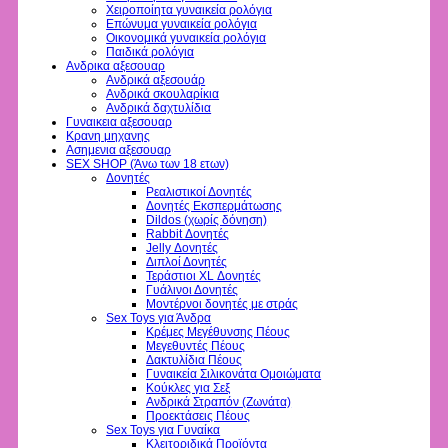
Χειροποίητα γυναικεία ρολόγια
Επώνυμα γυναικεία ρολόγια
Οικονομικά γυναικεία ρολόγια
Παιδικά ρολόγια
Ανδρικα αξεσουαρ
Ανδρικά αξεσουάρ
Ανδρικά σκουλαρίκια
Ανδρικά δαχτυλίδια
Γυναικεια αξεσουαρ
Κρανη μηχανης
Ασημενια αξεσουαρ
SEX SHOP (Άνω των 18 ετων)
Δονητές
Ρεαλιστικοί Δονητές
Δονητές Εκσπερμάτωσης
Dildos (χωρίς δόνηση)
Rabbit Δονητές
Jelly Δονητές
Διπλοί Δονητές
Τεράστιοι XL Δονητές
Γυάλινοι Δονητές
Μοντέρνοι δονητές με στράς
Sex Toys για Άνδρα
Κρέμες Μεγέθυνσης Πέους
Μεγεθυντές Πέους
Δακτυλίδια Πέους
Γυναικεία Σιλικονάτα Ομοιώματα
Κούκλες για Σεξ
Ανδρικά Στραπόν (Ζωνάτα)
Προεκτάσεις Πέους
Sex Toys για Γυναίκα
Κλειτοριδικά Προϊόντα