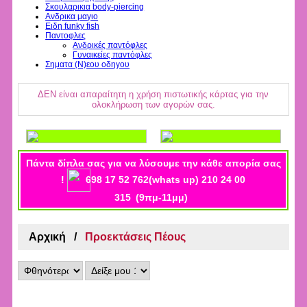
Σκουλαρικια body-piercing
Ανδρικα μαγιο
Ειδη funky fish
Παντοφλες
Ανδρικές παντόφλες
Γυναικείες παντόφλες
Σηματα (Ν)εου οδηγου
ΔΕΝ είναι απαραίτητη η χρήση πιστωτικής κάρτας για την
ολοκλήρωση των αγορών σας.
Πάντα δίπλα σας για να λύσουμε την κάθε απορία σας
!
698 17 52 762(whats up) 210 24 00
315
(9πμ-11μμ)
Αρχική
Προεκτάσεις Πέους