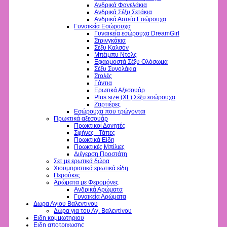
Ανδρικά Φανελάκια
Ανδρικά Σέξυ Σετάκια
Ανδρικά Αστεία Εσώρουχα
Γυναικεία Εσώρουχα
Γυναικεία εσώρουχα DreamGirl
Στρινγκάκια
Σέξυ Καλσόν
Μπέιμπυ Ντολς
Εφαρμοστά Σέξυ Ολόσωμα
Σέξυ Συνολάκια
Στολές
Γάντια
Ερωτικά Αξεσουάρ
Plus size (XL) Σέξυ εσώρουχα
Ζαρτιέρες
Εσώρουχα που τρώγονται
Πρωκτικά αξεσουάρ
Πρωκτικοί Δονητές
Σφήνες - Τάπες
Πρωκτικά Είδη
Πρωκτικές Μπίλιες
Διέγερση Προστάτη
Σετ με ερωτικά δώρα
Χιουμοριστικά ερωτικά είδη
Περούκες
Αρώματα με Φερομόνες
Ανδρικά Αρώματα
Γυναικεία Αρώματα
Δωρα Αγιου Βαλεντινου
Δώρα για του Αγ. Βαλεντίνου
Ειδη κομμωτηριου
Ειδη αποτριχωσης