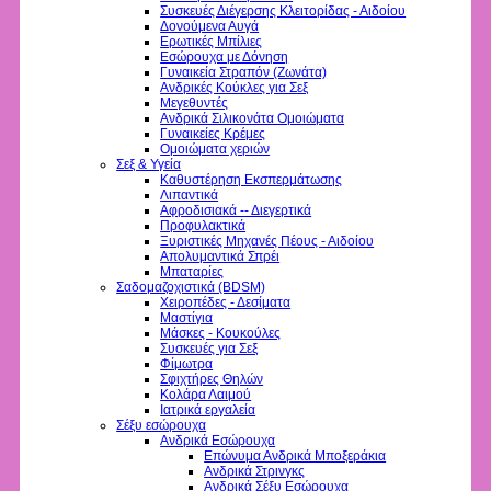
Συσκευές Διέγερσης Κλειτορίδας - Αιδοίου
Δονούμενα Αυγά
Ερωτικές Μπίλιες
Εσώρουχα με Δόνηση
Γυναικεία Στραπόν (Ζωνάτα)
Ανδρικές Κούκλες για Σεξ
Μεγεθυντές
Ανδρικά Σιλικονάτα Ομοιώματα
Γυναικείες Κρέμες
Ομοιώματα χεριών
Σεξ & Υγεία
Καθυστέρηση Εκσπερμάτωσης
Λιπαντικά
Αφροδισιακά -- Διεγερτικά
Προφυλακτικά
Ξυριστικές Μηχανές Πέους - Αιδοίου
Απολυμαντικά Σπρέι
Μπαταρίες
Σαδομαζοχιστικά (BDSM)
Χειροπέδες - Δεσίματα
Μαστίγια
Μάσκες - Κουκούλες
Συσκευές για Σεξ
Φίμωτρα
Σφιχτήρες Θηλών
Κολάρα Λαιμού
Ιατρικά εργαλεία
Σέξυ εσώρουχα
Ανδρικά Εσώρουχα
Επώνυμα Ανδρικά Μποξεράκια
Ανδρικά Στρινγκς
Ανδρικά Σέξυ Εσώρουχα