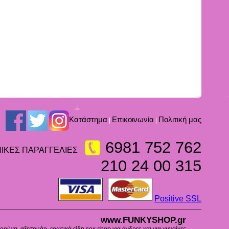
Kατάστημα
Επικοινωνία
Πολιτική μας
|
|
6981 752 762
ΙΚΕΣ ΠΑΡΑΓΓΕΛΙΕΣ
210 24 00 315
Positive SSL
www.FUNKYSHOP.gr
ούχα, αξεσουάρ, ερωτικά είδη sex shop για άνδρες και για γυναίκες