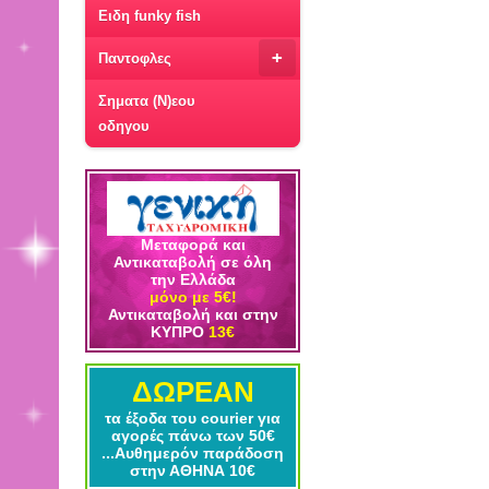
Ειδη funky fish
+
Παντοφλες
Σηματα (Ν)εου
οδηγου
Μεταφορά και
Αντικαταβολή σε όλη
την Ελλάδα
μόνο με 5€!
Αντικαταβολή και στην
ΚΥΠΡΟ
13€
ΔΩΡΕΑΝ
τα έξοδα του courier για
αγορές πάνω των 50€
...Αυθημερόν παράδοση
στην ΑΘΗΝΑ 10€