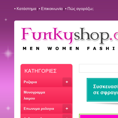
• Kατάστημα
• Επικοινωνία
• Πώς αγοράζω;
|
|
ΚΑΤΗΓΟΡΙΕΣ
+
Ροζαρια
Μονογραμμα
λαιμου
+
Επωνυμα ρολογια