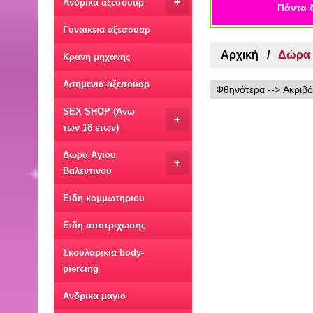
+
Ανδρικα αξεσουαρ
Πάντα 
Γυναικεια αξεσουαρ
Αρχική
Δώρα γ
Κρανη μηχανης
Ασημενια αξεσουαρ
SEX SHOP (Άνω
+
των 18 ετων)
Δωρα Αγιου
+
Βαλεντινου
Ειδη κομμωτηριου
Ειδη αποτριχωσης
Σκουλαρικια body-
piercing
Ανδρικα μαγιο