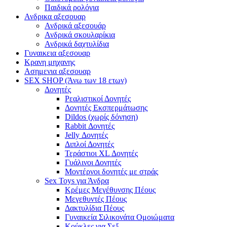
Παιδικά ρολόγια
Ανδρικα αξεσουαρ
Ανδρικά αξεσουάρ
Ανδρικά σκουλαρίκια
Ανδρικά δαχτυλίδια
Γυναικεια αξεσουαρ
Κρανη μηχανης
Ασημενια αξεσουαρ
SEX SHOP (Άνω των 18 ετων)
Δονητές
Ρεαλιστικοί Δονητές
Δονητές Εκσπερμάτωσης
Dildos (χωρίς δόνηση)
Rabbit Δονητές
Jelly Δονητές
Διπλοί Δονητές
Τεράστιοι XL Δονητές
Γυάλινοι Δονητές
Μοντέρνοι δονητές με στράς
Sex Toys για Άνδρα
Κρέμες Μεγέθυνσης Πέους
Μεγεθυντές Πέους
Δακτυλίδια Πέους
Γυναικεία Σιλικονάτα Ομοιώματα
Κούκλες για Σεξ