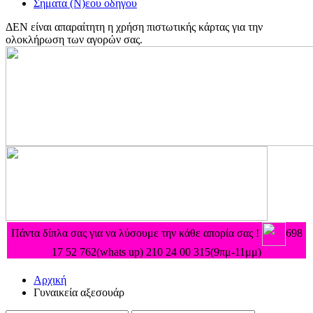
Σηματα (Ν)εου οδηγου
ΔΕΝ είναι απαραίτητη η χρήση πιστωτικής κάρτας για την
ολοκλήρωση των αγορών σας.
Πάντα δίπλα σας για να λύσουμε την κάθε απορία σας !
698
17 52 762(whats up) 210 24 00 315
(9πμ-11μμ)
Αρχική
Γυναικεία αξεσουάρ