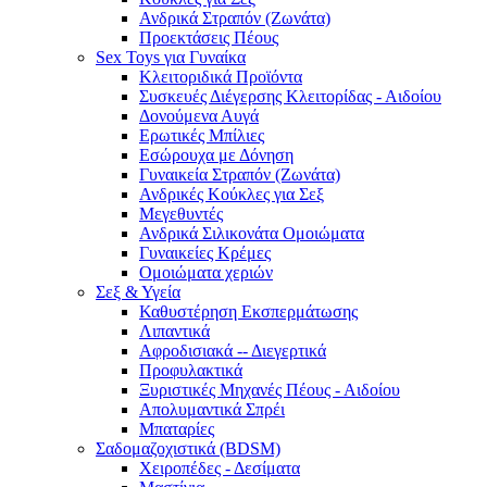
Ανδρικά Στραπόν (Ζωνάτα)
Προεκτάσεις Πέους
Sex Toys για Γυναίκα
Κλειτοριδικά Προϊόντα
Συσκευές Διέγερσης Κλειτορίδας - Αιδοίου
Δονούμενα Αυγά
Ερωτικές Μπίλιες
Εσώρουχα με Δόνηση
Γυναικεία Στραπόν (Ζωνάτα)
Ανδρικές Κούκλες για Σεξ
Μεγεθυντές
Ανδρικά Σιλικονάτα Ομοιώματα
Γυναικείες Κρέμες
Ομοιώματα χεριών
Σεξ & Υγεία
Καθυστέρηση Εκσπερμάτωσης
Λιπαντικά
Αφροδισιακά -- Διεγερτικά
Προφυλακτικά
Ξυριστικές Μηχανές Πέους - Αιδοίου
Απολυμαντικά Σπρέι
Μπαταρίες
Σαδομαζοχιστικά (BDSM)
Χειροπέδες - Δεσίματα