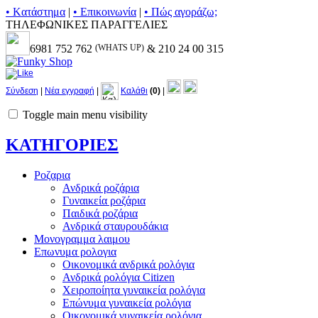
• Kατάστημα
|
• Επικοινωνία
|
• Πώς αγοράζω;
ΤΗΛΕΦΩΝΙΚΕΣ ΠΑΡΑΓΓΕΛΙΕΣ
6981 752 762
(WHATS UP)
& 210 24 00 315
Σύνδεση
|
Νέα εγγραφή
|
Καλάθι
(0)
|
Toggle main menu visibility
ΚΑΤΗΓΟΡΙΕΣ
Ροζαρια
Ανδρικά ροζάρια
Γυναικεία ροζάρια
Παιδικά ροζάρια
Ανδρικά σταυρουδάκια
Μονογραμμα λαιμου
Επωνυμα ρολογια
Οικονομικά ανδρικά ρολόγια
Ανδρικά ρολόγια Citizen
Χειροποίητα γυναικεία ρολόγια
Επώνυμα γυναικεία ρολόγια
Οικονομικά γυναικεία ρολόγια