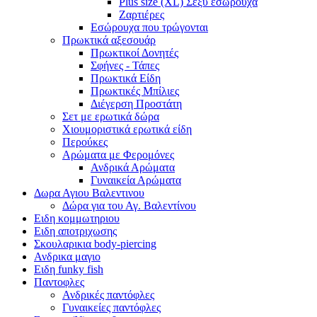
Plus size (XL) Σέξυ εσώρουχα
Ζαρτιέρες
Εσώρουχα που τρώγονται
Πρωκτικά αξεσουάρ
Πρωκτικοί Δονητές
Σφήνες - Τάπες
Πρωκτικά Είδη
Πρωκτικές Μπίλιες
Διέγερση Προστάτη
Σετ με ερωτικά δώρα
Χιουμοριστικά ερωτικά είδη
Περούκες
Αρώματα με Φερομόνες
Ανδρικά Αρώματα
Γυναικεία Αρώματα
Δωρα Αγιου Βαλεντινου
Δώρα για του Αγ. Βαλεντίνου
Ειδη κομμωτηριου
Ειδη αποτριχωσης
Σκουλαρικια body-piercing
Ανδρικα μαγιο
Ειδη funky fish
Παντοφλες
Ανδρικές παντόφλες
Γυναικείες παντόφλες