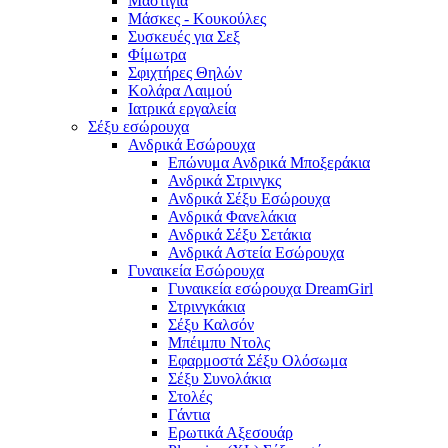
Μαστίγια
Μάσκες - Κουκούλες
Συσκευές για Σεξ
Φίμωτρα
Σφιχτήρες Θηλών
Κολάρα Λαιμού
Ιατρικά εργαλεία
Σέξυ εσώρουχα
Ανδρικά Εσώρουχα
Επώνυμα Ανδρικά Μποξεράκια
Ανδρικά Στρινγκς
Ανδρικά Σέξυ Εσώρουχα
Ανδρικά Φανελάκια
Ανδρικά Σέξυ Σετάκια
Ανδρικά Αστεία Εσώρουχα
Γυναικεία Εσώρουχα
Γυναικεία εσώρουχα DreamGirl
Στρινγκάκια
Σέξυ Καλσόν
Μπέιμπυ Ντολς
Εφαρμοστά Σέξυ Ολόσωμα
Σέξυ Συνολάκια
Στολές
Γάντια
Ερωτικά Αξεσουάρ