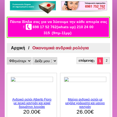
Πάντα δίπλα σας για να λύσουμε την κάθε απορία σας
!
698 17 52 762(whats up) 210 24 00
315
(9πμ-11μμ)
Αρχική
Οικονομικά ανδρικά ρολόγια
επόμενο
1
2
Ανδρικό ρολόι Alberto Fioro
Μαύρο ανδρικό ρολόι με
με λευκό καντράν και καφέ
μεγάλα γράμματα και μαύρο
δερμάτινο λουράκι
καντράν
20.00€
26.00€