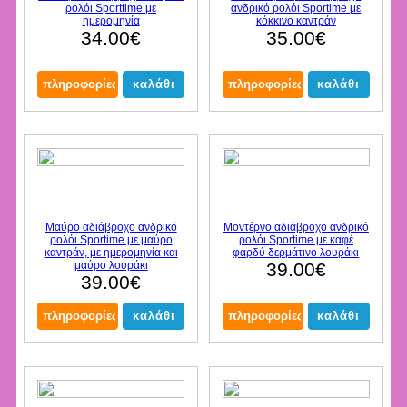
ρολόι Sporttime με
ανδρικό ρολόι Sportime με
ημερομηνία
κόκκινο καντράν
34.00€
35.00€
Μαύρο αδιάβροχο ανδρικό
Μοντέρνο αδιάβροχο ανδρικό
ρολόι Sportime με μαύρο
ρολόι Sportime με καφέ
καντράν, με ημερομηνία και
φαρδύ δερμάτινο λουράκι
μαύρο λουράκι
39.00€
39.00€