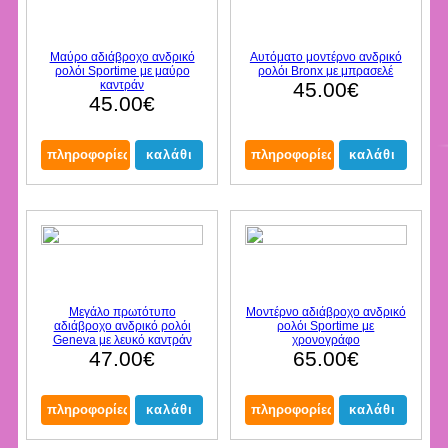
Μαύρο αδιάβροχο ανδρικό
Αυτόματο μοντέρνο ανδρικό
ρολόι Sportime με μαύρο
ρολόι Bronx με μπρασελέ
καντράν
45.00€
45.00€
Μεγάλο πρωτότυπο
Μοντέρνο αδιάβροχο ανδρικό
αδιάβροχο ανδρικό ρολόι
ρολόι Sportime με
Geneva με λευκό καντράν
χρονογράφο
47.00€
65.00€