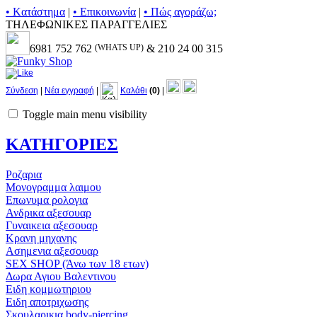
• Kατάστημα
|
• Επικοινωνία
|
• Πώς αγοράζω;
ΤΗΛΕΦΩΝΙΚΕΣ ΠΑΡΑΓΓΕΛΙΕΣ
6981 752 762
(WHATS UP)
& 210 24 00 315
Σύνδεση
|
Νέα εγγραφή
|
Καλάθι
(0)
|
Toggle main menu visibility
ΚΑΤΗΓΟΡΙΕΣ
Ροζαρια
Μονογραμμα λαιμου
Επωνυμα ρολογια
Ανδρικα αξεσουαρ
Γυναικεια αξεσουαρ
Κρανη μηχανης
Ασημενια αξεσουαρ
SEX SHOP (Άνω των 18 ετων)
Δωρα Αγιου Βαλεντινου
Ειδη κομμωτηριου
Ειδη αποτριχωσης
Σκουλαρικια body-piercing