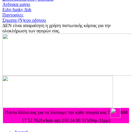
Ανδρικα μαγιο
Ειδη funky fish
Παντοφλες
Σηματα (Ν)εου οδηγου
ΔΕΝ είναι απαραίτητη η χρήση πιστωτικής κάρτας για την
ολοκλήρωση των αγορών σας.
Πάντα δίπλα σας για να λύσουμε την κάθε απορία σας !
698
17 52 762(whats up) 210 24 00 315
(9πμ-11μμ)