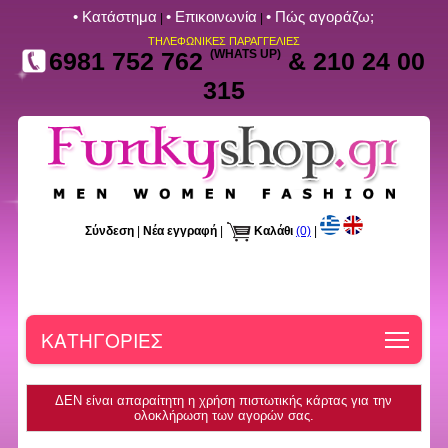
• Kατάστημα
• Επικοινωνία
• Πώς αγοράζω;
|
|
ΤΗΛΕΦΩΝΙΚΕΣ ΠΑΡΑΓΓΕΛΙΕΣ
6981 752 762
(WHATS UP)
& 210 24 00
315
Σύνδεση
|
Νέα εγγραφή
|
Καλάθι
(0)
|
Toggle
ΚΑΤΗΓΟΡΙΕΣ
ΔΕΝ είναι απαραίτητη η χρήση πιστωτικής κάρτας για την
ολοκλήρωση των αγορών σας.