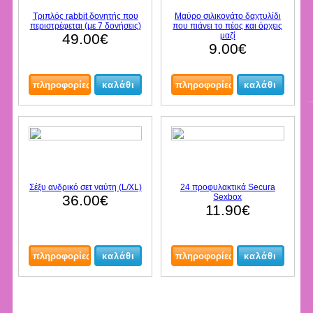
Τριπλός rabbit δονητής που
Μαύρο σιλικονάτο δαχτυλίδι
περιστρέφεται (με 7 δονήσεις)
που πιάνει το πέος και όρχεις
49.00€
μαζί
9.00€
Σέξυ ανδρικό σετ ναύτη (L/XL)
24 προφυλακτικά Secura
36.00€
Sexbox
11.90€