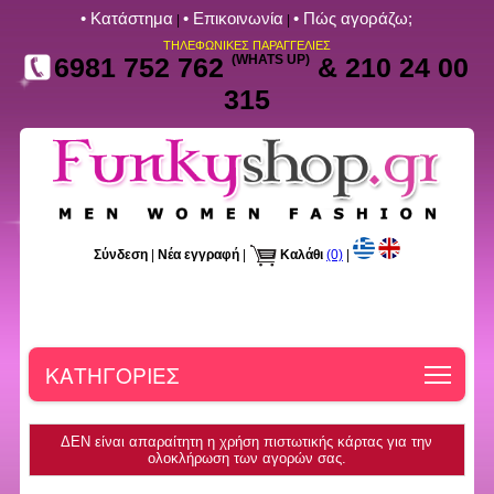
• Kατάστημα
• Επικοινωνία
• Πώς αγοράζω;
|
|
ΤΗΛΕΦΩΝΙΚΕΣ ΠΑΡΑΓΓΕΛΙΕΣ
6981 752 762
(WHATS UP)
& 210 24 00
315
Σύνδεση
|
Νέα εγγραφή
|
Καλάθι
(0)
|
Toggle
ΚΑΤΗΓΟΡΙΕΣ
ΔΕΝ είναι απαραίτητη η χρήση πιστωτικής κάρτας για την
ολοκλήρωση των αγορών σας.